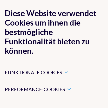
Diese Website verwendet
MENU
Cookies um ihnen die
bestmögliche
Funktionalität bieten zu
Vorhersage
können.
Messwerte
Diese Cookies sind notwendig für ein ordnungsgemäßes
Funktionieren der Website.
FUNKTIONALE COOKIES
Diese Cookies sammeln Informationen über Ihre
Belgien
Verwendung der Website und ermöglichen uns, die
Europa
Funktionen der Website zu verbessern.
PERFORMANCE-COOKIES
Niederschlagsradar
Satellitenbilder