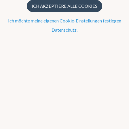
Ozonschicht
ICH AKZEPTIERE ALLE COOKIES
UV-Index
Ich möchte meine eigenen Cookie-Einstellungen festlegen
Webcams
Datenschutz.
WOW-BE
Warnungen
Webcam Saint-Hubert
Webcam
Diepenbeek
|
Dourbes
|
Humain
|
Jabbeke
|
Melle
|
Mont Rigi
|
Saint-Hubert
|
Stabroek
|
Ukkel
|
Wideumont
|
Zeebrugge
Snow cam
Humain
|
Mont Rigi
|
Saint-Hubert
|
Ukkel
|
Wideumont