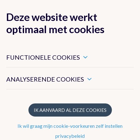
Deze website werkt
MENU
optimaal met cookies
Dit zijn noodzakelijke cookies die ervoor zorgen dat deze
website goed functioneert.
FUNCTIONELE COOKIES
Nieuwsoverzicht
Hiermee kunnen we het algemeen gebruik van deze website
meten.
Nieuwsbrief
ANALYSERENDE COOKIES
Podcasts
WeerWoorden
IK AANVAARD AL DEZE COOKIES
Veelgestelde vragen
Ik wil graag mijn cookie-voorkeuren zelf instellen
privacybeleid