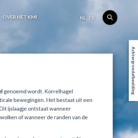
OVER HET KMI
NL
FR
Achtergrondafbeelding
l
genoemd wordt. Korrelhagel
rticale bewegingen. Het bestaat uit een
 Dit ijslaagje ontstaat wanneer
nwolken of wanneer de randen van de