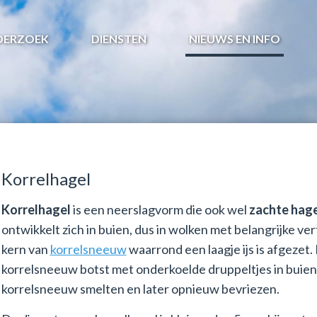
DERZOEK
DIENSTEN
NIEUWS EN INFO
Korrelhagel
Korrelhagel
is een neerslagvorm die ook wel
zachte hage
ontwikkelt zich in buien, dus in wolken met belangrijke ve
kern van
korrelsneeuw
waarrond een laagje ijs is afgezet.
korrelsneeuw botst met onderkoelde druppeltjes in buie
korrelsneeuw smelten en later opnieuw bevriezen.