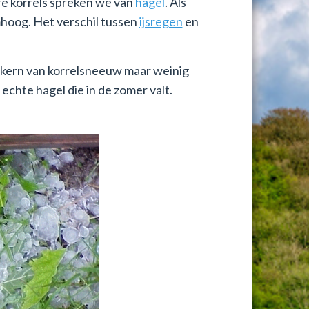
ere korrels spreken we van
hagel
. Als
omhoog. Het verschil tussen
ijsregen
en
e kern van korrelsneeuw maar weinig
f echte hagel die in de zomer valt.