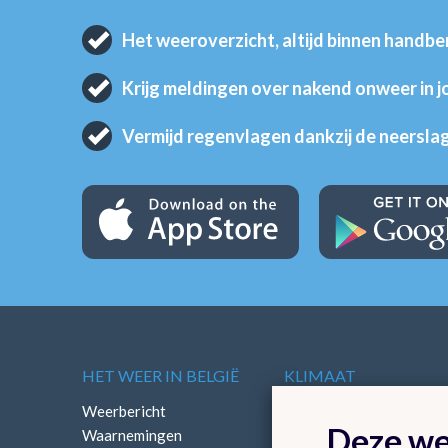
Het weeroverzicht, altijd binnen handbe
Krijg meldingen over nakend onweer in 
Vermijd regenvlagen dankzij de neersla
HET WEER IN BELGIË
KLIMAAT
Weerbericht
Klimatologisch overzich
Deze we
Waarnemingen
Klimatologische kaarten