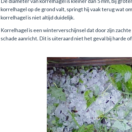
De diameter van korrelhagel is kleiner dan 5 mm, bij grot
korrelhagel op de grond valt, springt hij vaak terug wat 
korrelhagel is niet altijd duidelijk.
Korrelhagel is een winterverschijnsel dat door zijn zacht
schade aanricht. Dit is uiteraard niet het geval bij harde o