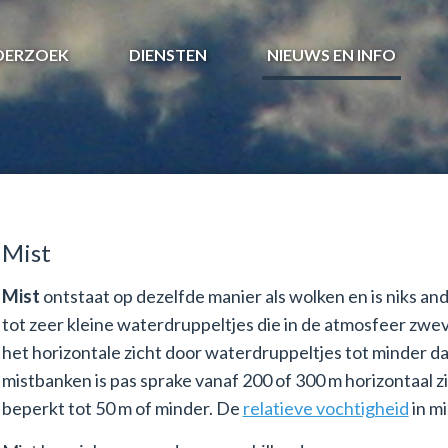
DERZOEK
DIENSTEN
NIEUWS EN INFO
Mist
Mist
ontstaat op dezelfde manier als wolken en is niks 
tot zeer kleine waterdruppeltjes die in de atmosfeer zw
het horizontale zicht door waterdruppeltjes tot minder d
mistbanken is pas sprake vanaf 200 of 300 m horizontaal zich
beperkt tot 50 m of minder. De
relatieve vochtigheid
in m