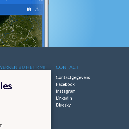
WERKEN BIJ HET KMI
CONTACT
Vacatures
Contactgegevens
ies
Stages
Facebook
Instagram
LinkedIn
Bluesky
en