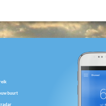
reik
jouw buurt
gradar