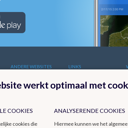
ANDERE WEBSITES
LINKS
VAN HET KMI
t
Europese
bsite werkt optimaal met cook
KMI in Dourbes
meteorologische
Radar
diensten
Ozon
Internationale
Remote Sensing
organisaties
Climate Dynamics
LE COOKIES
ANALYSERENDE COOKIES
Nationale organisaties
Hydroland
Federale
elijke cookies die
Hiermee kunnen we het algeme
Wetenschappelijke