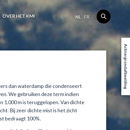
OVER HET KMI
NL
FR
Achtergrondafbeelding
anders dan waterdamp die condenseert
even. We gebruiken deze term indien
an 1.000 m is teruggelopen. Van dichte
t. Bij zeer dichte mist is het zicht
ist bedraagt 100%.