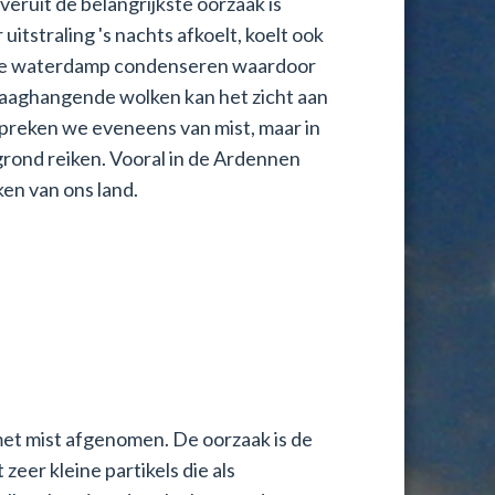
eruit de belangrijkste oorzaak is
tstraling 's nachts afkoelt, koelt ook
or de waterdamp condenseren waardoor
 laaghangende wolken kan het zicht aan
preken we eveneens van mist, maar in
 grond reiken. Vooral in de Ardennen
en van ons land.
 met mist afgenomen. De oorzaak is de
zeer kleine partikels die als