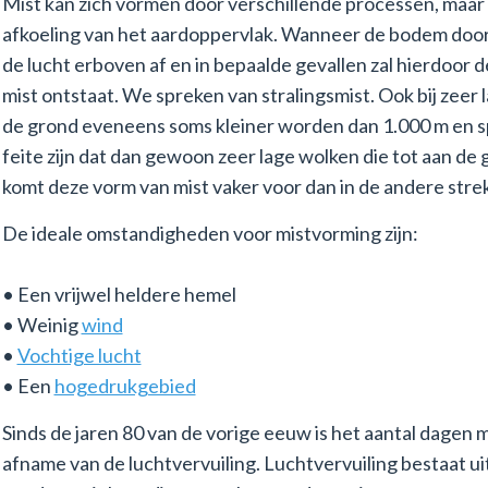
Mist kan zich vormen door verschillende processen, maar v
afkoeling van het aardoppervlak. Wanneer de bodem door ui
de lucht erboven af en in bepaalde gevallen zal hierdo
mist ontstaat. We spreken van stralingsmist. Ook bij zeer
de grond eveneens soms kleiner worden dan 1.000 m en s
feite zijn dat dan gewoon zeer lage wolken die tot aan de
komt deze vorm van mist vaker voor dan in de andere strek
De ideale omstandigheden voor mistvorming zijn:
• Een vrijwel heldere hemel
• Weinig
wind
•
Vochtige lucht
• Een
hogedrukgebied
Sinds de jaren 80 van de vorige eeuw is het aantal dagen
afname van de luchtvervuiling. Luchtvervuiling bestaat uit 