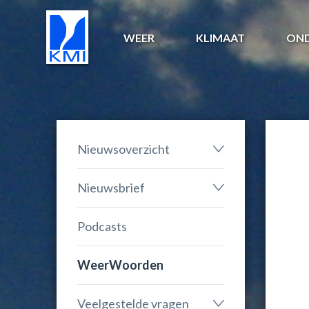
WEER
KLIMAAT
ON
Nieuwsoverzicht
Nieuwsbrief
Podcasts
WeerWoorden
Veelgestelde vragen