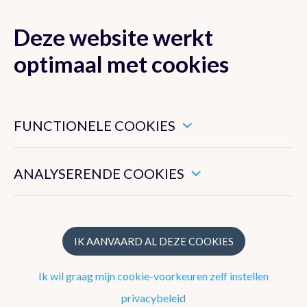
Deze website werkt
MENU
optimaal met cookies
Dit zijn noodzakelijke cookies die ervoor zorgen dat deze
website goed functioneert.
FUNCTIONELE COOKIES
Nieuwsoverzicht
Hiermee kunnen we het algemeen gebruik van deze website
meten.
Nieuwsbrief
ANALYSERENDE COOKIES
Podcasts
WeerWoorden
IK AANVAARD AL DEZE COOKIES
Ik wil graag mijn cookie-voorkeuren zelf instellen
Veelgestelde vragen
privacybeleid