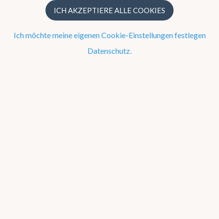
UV Index
ICH AKZEPTIERE ALLE COOKIES
Trockenheit
Ich möchte meine eigenen Cookie-Einstellungen festlegen
Ephemeriden von Sonne und Mond
Datenschutz.
Gezeiten
Pollenallergie und Heuschnupfen
Messwerte
Warnungen
Druck
Temperatur
Taupunkttemperatur
relative
Luftfeuchtigkeit
Druck
niedrige Bewölkung
mittelhohe