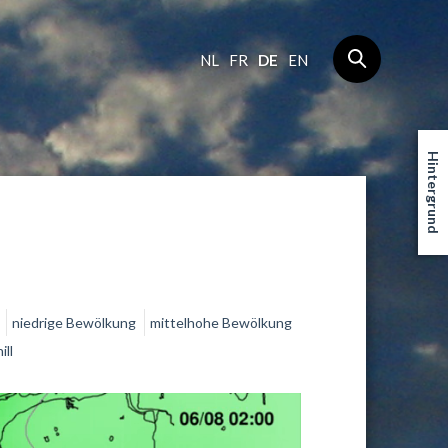
NL
FR
DE
EN
Hintergrund
k
niedrige Bewölkung
mittelhohe Bewölkung
ll