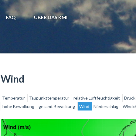
FAQ
ÜBER DAS KMI
Wind
Temperatur
Taupunkttemperatur
relative Luftfeuchtigkeit
Druc
hohe Bewölkung
gesamt Bewölkung
Wind
Niederschlag
Windchi