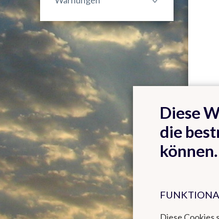
Warnungen
Diese W
die best
können.
FUNKTIONA
Diese Cookies 