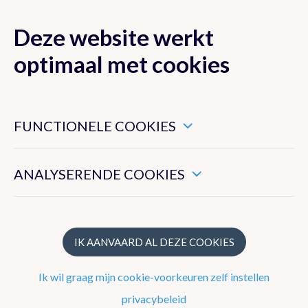
Deze website werkt
MENU
optimaal met cookies
Dit zijn noodzakelijke cookies die ervoor zorgen dat deze
website goed functioneert.
Nieuwsoverzicht
FUNCTIONELE COOKIES
Hiermee kunnen we het algemeen gebruik van deze website
2026
meten.
ANALYSERENDE COOKIES
2025
2024
2023
IK AANVAARD AL DEZE COOKIES
2022
Ik wil graag mijn cookie-voorkeuren zelf instellen
2021
privacybeleid