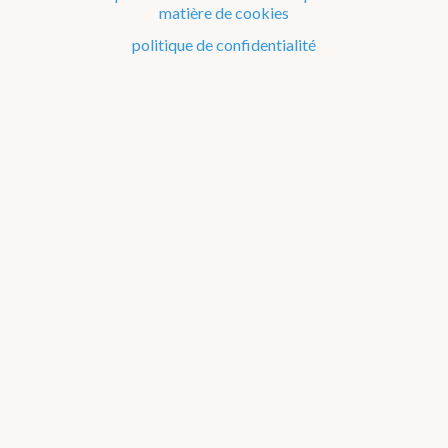
matière de cookies
politique de confidentialité
En ce moment
Observation à 09h
17
5 km/h ENE
Avertissements
NAMUR
Chaleur