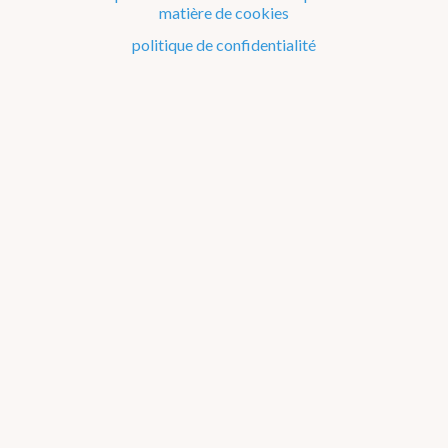
Degrés-jours
matière de cookies
politique de confidentialité
Jours d'intempéries
Prévisions de précipitations, d'éclairs et de grêle
Carte du temps avec orages et vent
Application sur votre smartphone
Prévisions hivernales pour les services communaux
Informations climatologiques
Prévisions pour l'agriculture (Agrometfax)
Description du temps
Applications
Conditions générales