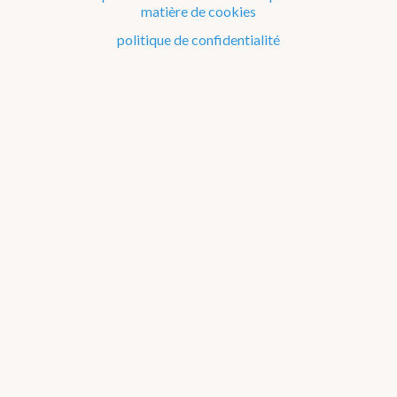
02/373.05.08).
matière de cookies
politique de confidentialité
01/07/2026
Rainfall ensemble nowcasts at the RMI, a
realtime validation UI, and their application for
heavy rainfall warnings
Lars Bonnefoy, Lesley De Cruz, Felix Erdmann, Arthur
Moraux ! This seminar will start at 10.30AM.
09/03/2026
Tree-based solutions for climate adaptation
Pieter De Frenne ( Forest & Nature Lab, Ghent
University)