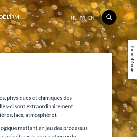
DE L’IRM
NL
FR
EN
Fond d'écran
es, physiques et chimiques des
lles-ci sont extraordinairement
vières, lacs, atmosphère).
rologique mettant en jeu des processus
des végétaux, la percolation ou le