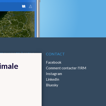
TRAVAILLER À L'IRM
CONTACT
ffres d'emploi
Facebook
timale
Stages
Comment contacter l'IRM
Instagram
LinkedIn
Bluesky