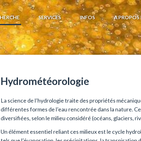
HERCHE
SERVICES
INFOS
A PROPOS 
Hydrométéorologie
La science de l’hydrologie traite des propriétés mécaniqu
différentes formes de l’eau rencontrée dans la nature. Ce
diversifiées, selon le milieu considéré (océans, glaciers, ri
Un élément essentiel reliant ces milieux est le cycle hyd
tels que l’évaporation, les précipitations, la transpiration 