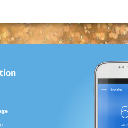
tion
rage
ar