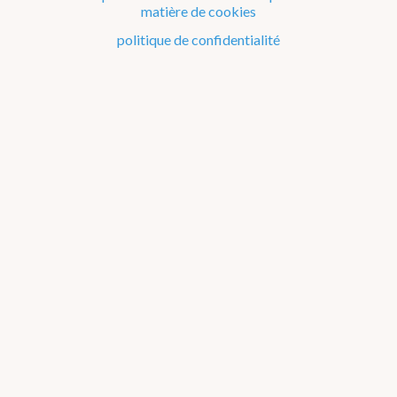
matière de cookies
Traitement de l'information et support informatique
politique de confidentialité
Recherche météorologique et climatologique
Renseignements météorologiques et climatologiques
L'IRM à Dourbes
Organes de gestion
Histoire
Réseaux d'observation
Management : Qualité & Environnement
Gender equality & gender mainstreaming