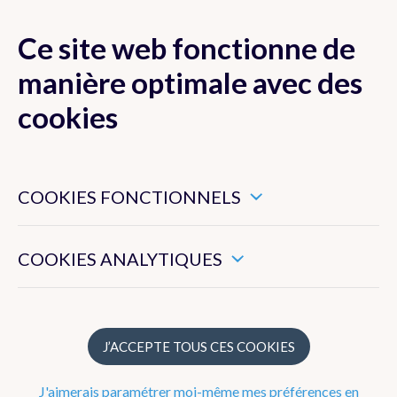
Ce site web fonctionne de
MENU
manière optimale avec des
cookies
Ces cookies sont nécessaires pour veiller au bon
Les activités de l'IRM
fonctionnement de ce site web.
COOKIES FONCTIONNELS
Notre stratégie
Ils nous permettent de mesurer l’utilisation générale de ce
site web.
COOKIES ANALYTIQUES
Structure
Direction générale et Management Support
J’ACCEPTE TOUS CES COOKIES
Observations
Prévisions météorologiques
J'aimerais paramétrer moi-même mes préférences en