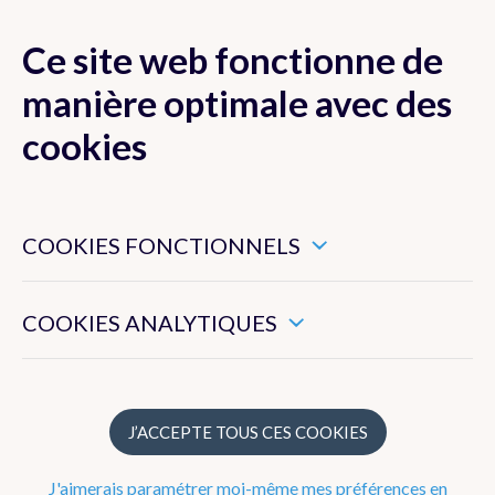
Ce site web fonctionne de
MENU
manière optimale avec des
cookies
Ces cookies sont nécessaires pour veiller au bon
Les activités de l'IRM
fonctionnement de ce site web.
COOKIES FONCTIONNELS
Notre stratégie
Ils nous permettent de mesurer l’utilisation générale de ce
site web.
COOKIES ANALYTIQUES
Prévisions météorologiques
Observations
Climat
J’ACCEPTE TOUS CES COOKIES
Recherche
J'aimerais paramétrer moi-même mes préférences en