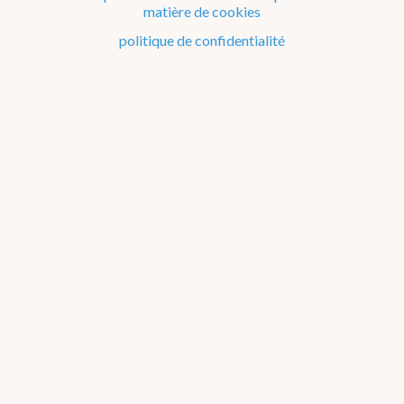
Géophysique
matière de cookies
politique de confidentialité
Coopération
Structure
Histoire
Réseaux d'observation
Management : Qualité & Environnement
Gender equality & gender mainstreaming
Informations juridiques
Contact