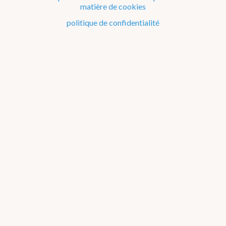
matière de cookies
Stations automatiques
politique de confidentialité
Réseau climatologique
Réseau de radars
Détection de la foudre: le réseau BELLS
Mesures d'UV
Sondages atmosphériques
Réseau LIDAR
WOW-BE
Management : Qualité & Environnement
Gender equality & gender mainstreaming