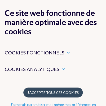
Ce site web fonctionne de
MENU
manière optimale avec des
cookies
Ces cookies sont nécessaires pour veiller au bon
Les activités de l'IRM
fonctionnement de ce site web.
COOKIES FONCTIONNELS
Notre stratégie
Ils nous permettent de mesurer l’utilisation générale de ce
site web.
COOKIES ANALYTIQUES
Structure
Histoire
J’ACCEPTE TOUS CES COOKIES
Réseaux d'observation
J'aimerais paramétrer moi-même mes préférences en