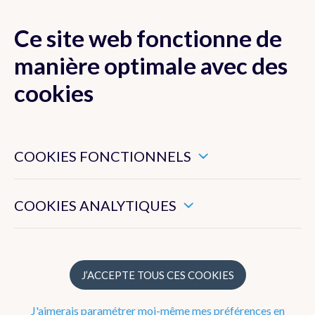
Ce site web fonctionne de
MENU
manière optimale avec des
cookies
Ces cookies sont nécessaires pour veiller au bon
Données
fonctionnement de ce site web.
COOKIES FONCTIONNELS
Produits et services
Ils nous permettent de mesurer l’utilisation générale de ce
site web.
COOKIES ANALYTIQUES
Applications
Conditions générales
J’ACCEPTE TOUS CES COOKIES
Données
J'aimerais paramétrer moi-même mes préférences en