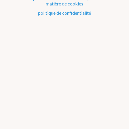
Management : Qualité & Environnement
matière de cookies
politique de confidentialité
Gender equality & gender mainstreaming
Informations juridiques
Contact
Comment contacter l'IRM
Charte Utilisateur
Accès
Plainte
Travailler à l'IRM