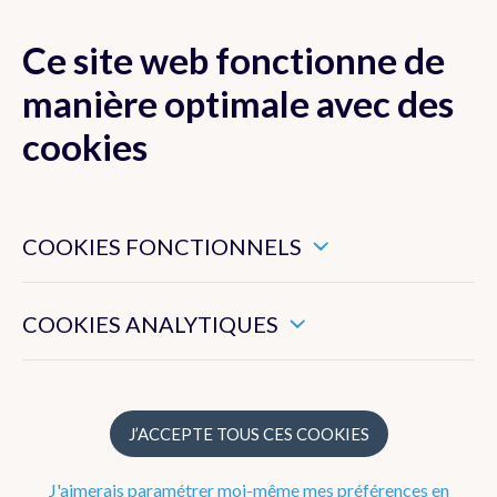
Ce site web fonctionne de
MENU
manière optimale avec des
cookies
Ces cookies sont nécessaires pour veiller au bon
Les activités de l'IRM
fonctionnement de ce site web.
COOKIES FONCTIONNELS
Notre stratégie
Ils nous permettent de mesurer l’utilisation générale de ce
site web.
COOKIES ANALYTIQUES
Structure
Histoire
J’ACCEPTE TOUS CES COOKIES
Réseaux d'observation
J'aimerais paramétrer moi-même mes préférences en