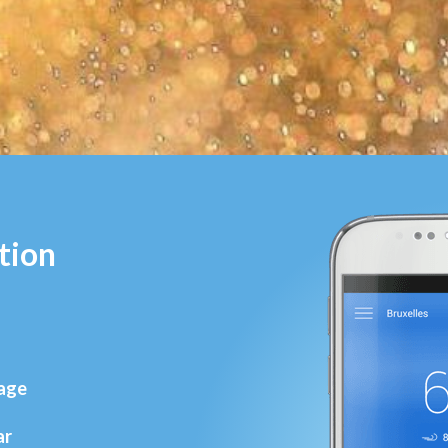
tion
rage
ar