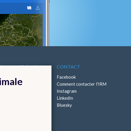
TRAVAILLER À L'IRM
CONTACT
ffres d'emploi
Facebook
timale
Stages
Comment contacter l'IRM
Instagram
LinkedIn
Bluesky