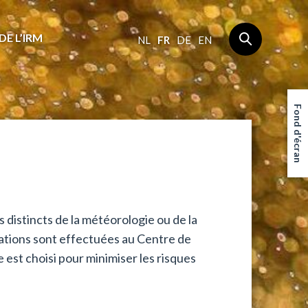
DE L’IRM
NL
FR
DE
EN
Fond d'écran
distincts de la météorologie ou de la
rvations sont effectuées au Centre de
est choisi pour minimiser les risques