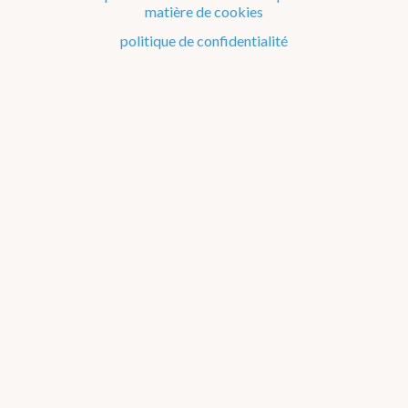
matière de cookies
politique de confidentialité
En ce moment
Observation à 04h
13
6 km/h ENE
Avertissements
HAINAUT
Chaleur