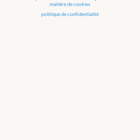
matière de cookies
politique de confidentialité
En ce moment
Observation à 10h
20
12 km/h ESE
Avertissements
BRUXELLES
Chaleur