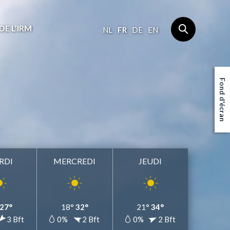
DE L’IRM
NL
FR
DE
EN
Fond d'écran
RDI
MERCREDI
JEUDI
27°
18°
32°
21°
34°
3 Bft
0%
2 Bft
0%
2 Bft