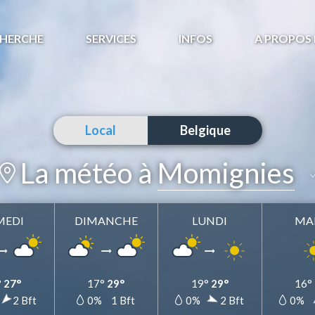
HERCHE
SERVICES
INFOS
A PROPOS 
Local
Belgique
La météo à
Momignies
MEDI
DIMANCHE
LUNDI
MA
Momignies
Ajouter dans mes favoris
°
27°
17°
29°
19°
29°
16°
2 Bft
0%
1 Bft
0%
2 Bft
0%