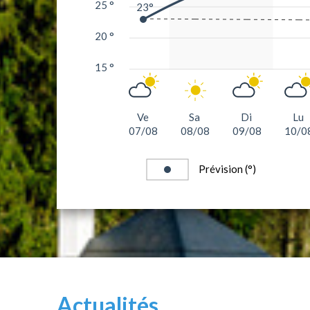
25 °
23°
20 °
15 °
Ve
Sa
Di
Lu
07/08
08/08
09/08
10/0
Prévision (°)
Actualités