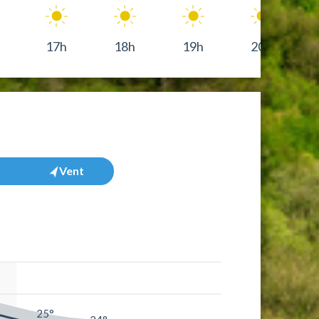
17h
18h
19h
20h
Vent
°
25°