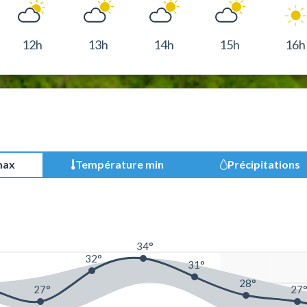
12h
13h
14h
15h
16h
max
Température min
Précipitations
34°
32°
31°
28°
27°
27