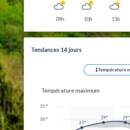
09h
10h
11h
Tendances 14 jours
Température 
Température maximum
35 °
29°
29°
30 °
27°