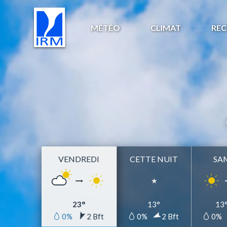
MÉTÉO
CLIMAT
REC
VENDREDI
CETTE NUIT
SA
23°
13°
13
0%
2 Bft
0%
2 Bft
0%