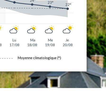
24°
23°
22°
Lu
Ma
Me
Je
8
17/08
18/08
19/08
20/08
Moyenne climatologique (°)