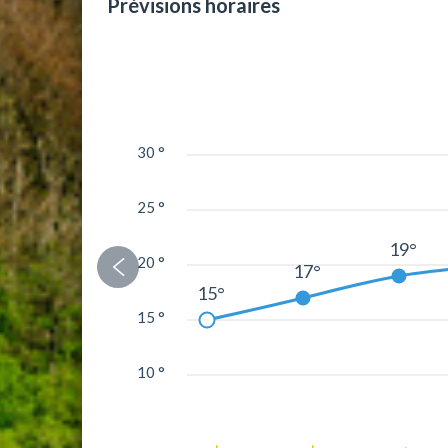
Prévisions horaires
30 °
25 °
19°
20 °
17°
15°
15 °
10 °