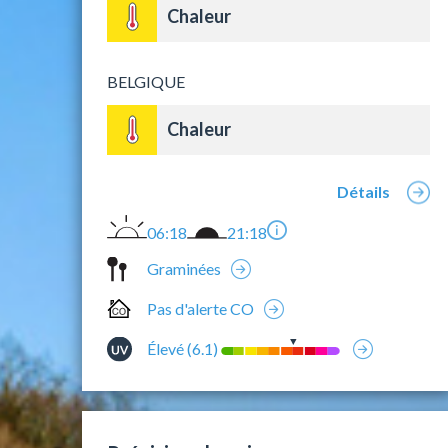
Chaleur
BELGIQUE
Chaleur
Détails
06:18
21:18
Graminées
Pas d'alerte CO
Élevé (6.1)