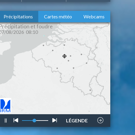
Précipitations
Cartes météo
Webcams
foudre
style
LÉGENDE