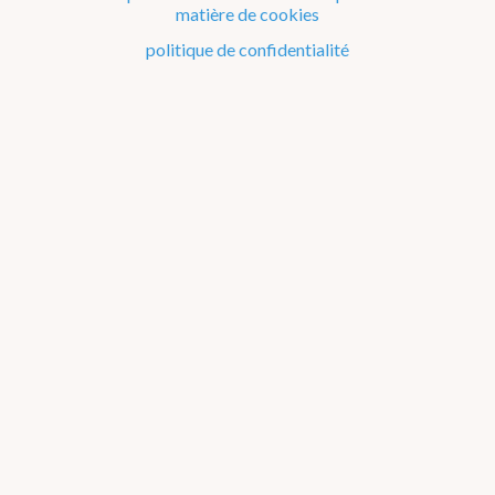
matière de cookies
politique de confidentialité
En ce moment
Observation à 21h
22
16 km/h NNO
Avertissements
NAMUR
Chaleur