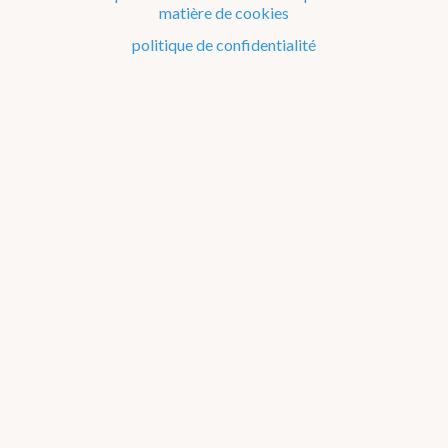
matière de cookies
politique de confidentialité
En ce moment
Observation à 11h
25
5 km/h ENE
Avertissements
LUXEMBOURG
Chaleur