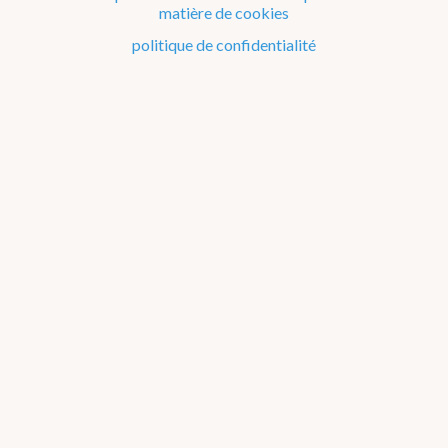
matière de cookies
politique de confidentialité
En ce moment
Observation à 21h
21
12 km/h NNO
Avertissements
BRABANT FLAMAND
Chaleur