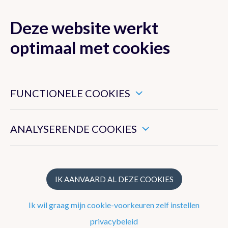
Deze website werkt
MENU
optimaal met cookies
Dit zijn noodzakelijke cookies die ervoor zorgen dat deze
website goed functioneert.
FUNCTIONELE COOKIES
Nieuwsoverzicht
Hiermee kunnen we het algemeen gebruik van deze website
meten.
Nieuwsbrief
ANALYSERENDE COOKIES
Podcasts
WeerWoorden
IK AANVAARD AL DEZE COOKIES
Ik wil graag mijn cookie-voorkeuren zelf instellen
Veelgestelde vragen
privacybeleid