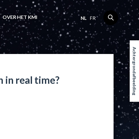
OVER HET KMI
NL
FR
Achtergrondafbeelding
 in real time?