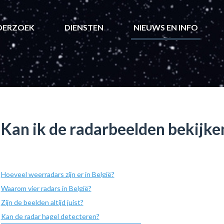
DERZOEK
DIENSTEN
NIEUWS EN INFO
Kan ik de radarbeelden bekijken
Hoeveel weerradars zijn er in België?
Waarom vier radars in België?
Zijn de beelden altijd juist?
Kan de radar hagel detecteren?