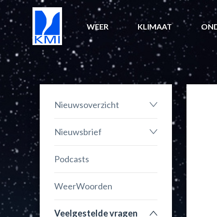
WEER
KLIMAAT
ON
Nieuwsoverzicht
Nieuwsbrief
Podcasts
WeerWoorden
Veelgestelde vragen