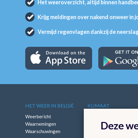
Het weeroverzicht, altijd binnen handbe
Krijg meldingen over nakend onweer in 
Vermijd regenvlagen dankzij de neersla
HET WEER IN BELGIË
KLIMAAT
Weerbericht
Klimatologisch overzich
Deze we
Waarnemingen
Klimatologische kaarten
Waarschuwingen