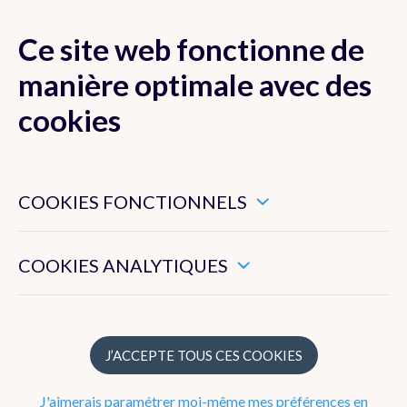
Ce site web fonctionne de
MENU
manière optimale avec des
cookies
Ces cookies sont nécessaires pour veiller au bon
Actualité
fonctionnement de ce site web.
COOKIES FONCTIONNELS
Newsletter
Ils nous permettent de mesurer l’utilisation générale de ce
site web.
COOKIES ANALYTIQUES
Dico Météo
FAQ
J’ACCEPTE TOUS CES COOKIES
Publications
J'aimerais paramétrer moi-même mes préférences en