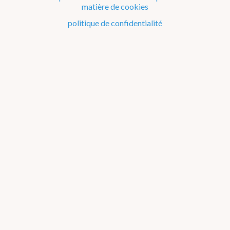
matière de cookies
2020
politique de confidentialité
2019
2018
Newsletter
Dico Météo
FAQ
Publications
Matériel éducatif sur la météo et le climat