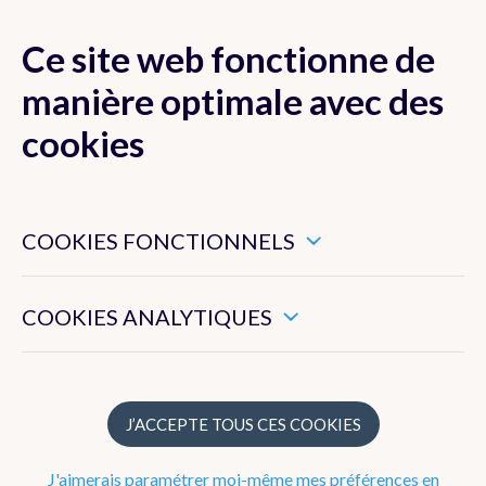
Ce site web fonctionne de
MENU
manière optimale avec des
cookies
Actualité
Ces cookies sont nécessaires pour veiller au bon
fonctionnement de ce site web.
COOKIES FONCTIONNELS
2026
Ils nous permettent de mesurer l’utilisation générale de ce
2025
site web.
COOKIES ANALYTIQUES
2024
2023
2022
J’ACCEPTE TOUS CES COOKIES
2021
J'aimerais paramétrer moi-même mes préférences en