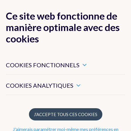
Ce site web fonctionne de
MENU
manière optimale avec des
cookies
Ces cookies sont nécessaires pour veiller au bon
Actualité
fonctionnement de ce site web.
COOKIES FONCTIONNELS
Newsletter
Ils nous permettent de mesurer l’utilisation générale de ce
site web.
COOKIES ANALYTIQUES
Dico Météo
FAQ
J’ACCEPTE TOUS CES COOKIES
Publications
J'aimerais paramétrer moi-même mes préférences en