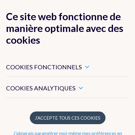
Ce site web fonctionne de
MENU
manière optimale avec des
cookies
Ces cookies sont nécessaires pour veiller au bon
Actualité
fonctionnement de ce site web.
COOKIES FONCTIONNELS
Newsletter
Ils nous permettent de mesurer l’utilisation générale de ce
site web.
COOKIES ANALYTIQUES
Dico Météo
FAQ
J’ACCEPTE TOUS CES COOKIES
Publications
J'aimerais paramétrer moi-même mes préférences en