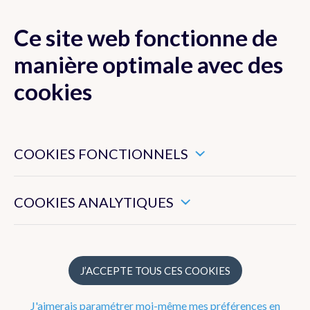
Ce site web fonctionne de
MENU
manière optimale avec des
cookies
Ces cookies sont nécessaires pour veiller au bon
Actualité
fonctionnement de ce site web.
COOKIES FONCTIONNELS
Newsletter
Ils nous permettent de mesurer l’utilisation générale de ce
site web.
COOKIES ANALYTIQUES
Dico Météo
FAQ
J’ACCEPTE TOUS CES COOKIES
Publications
J'aimerais paramétrer moi-même mes préférences en