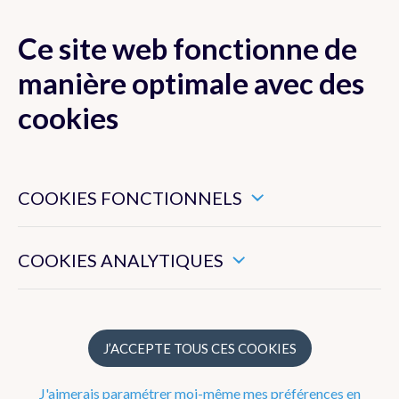
Ce site web fonctionne de
MENU
manière optimale avec des
cookies
Ces cookies sont nécessaires pour veiller au bon
Actualité
fonctionnement de ce site web.
COOKIES FONCTIONNELS
Newsletter
Ils nous permettent de mesurer l’utilisation générale de ce
site web.
COOKIES ANALYTIQUES
Dico Météo
FAQ
J’ACCEPTE TOUS CES COOKIES
Publications
J'aimerais paramétrer moi-même mes préférences en