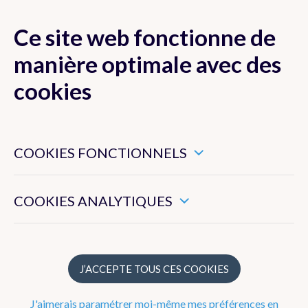
Ce site web fonctionne de
MENU
manière optimale avec des
cookies
Ces cookies sont nécessaires pour veiller au bon
Actualité
fonctionnement de ce site web.
COOKIES FONCTIONNELS
Newsletter
Ils nous permettent de mesurer l’utilisation générale de ce
site web.
COOKIES ANALYTIQUES
Dico Météo
FAQ
J’ACCEPTE TOUS CES COOKIES
Publications
J'aimerais paramétrer moi-même mes préférences en