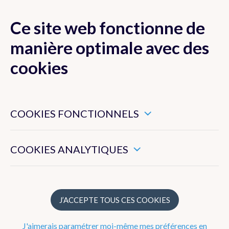
Ce site web fonctionne de
MENU
manière optimale avec des
cookies
Ces cookies sont nécessaires pour veiller au bon
Actualité
fonctionnement de ce site web.
COOKIES FONCTIONNELS
Newsletter
Ils nous permettent de mesurer l’utilisation générale de ce
site web.
COOKIES ANALYTIQUES
Dico Météo
FAQ
J’ACCEPTE TOUS CES COOKIES
Publications
J'aimerais paramétrer moi-même mes préférences en