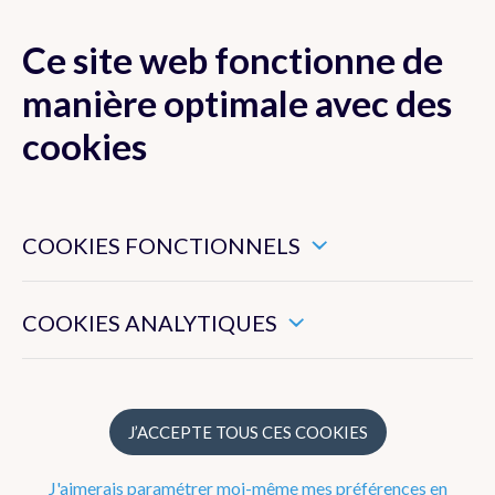
Ce site web fonctionne de
MENU
manière optimale avec des
cookies
Ces cookies sont nécessaires pour veiller au bon
Actualité
fonctionnement de ce site web.
COOKIES FONCTIONNELS
Newsletter
Ils nous permettent de mesurer l’utilisation générale de ce
site web.
COOKIES ANALYTIQUES
Dico Météo
FAQ
J’ACCEPTE TOUS CES COOKIES
Publications
J'aimerais paramétrer moi-même mes préférences en