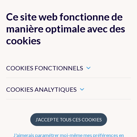
Ce site web fonctionne de
MENU
manière optimale avec des
cookies
Ces cookies sont nécessaires pour veiller au bon
Actualité
fonctionnement de ce site web.
COOKIES FONCTIONNELS
Newsletter
Ils nous permettent de mesurer l’utilisation générale de ce
site web.
COOKIES ANALYTIQUES
Dico Météo
FAQ
J’ACCEPTE TOUS CES COOKIES
Publications
J'aimerais paramétrer moi-même mes préférences en