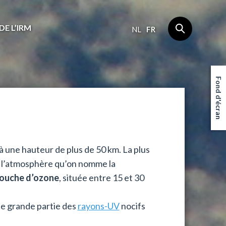
DE L’IRM
NL
FR
Fond d'écran
à une hauteur de plus de 50 km. La plus
e l’atmosphère qu’on nomme la
ouche d’ozone
, située entre 15 et 30
ne grande partie des
rayons-UV
nocifs