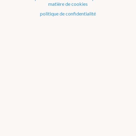
Matériel éducatif sur la météo et le climat
matière de cookies
politique de confidentialité
Humidité relative
Rapport entre la teneur en vapeur d’eau de l’air ambiant
et la teneur maximale en vapeur d’eau possible à la
même température. Une valeur de 100% désigne de l’air
dont la teneur en vapeur d’eau est maximale, cet air est
dit saturé.
Téléchargez notre application