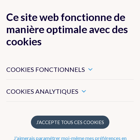
Ce site web fonctionne de
MENU
manière optimale avec des
cookies
Ces cookies sont nécessaires pour veiller au bon
Actualité
fonctionnement de ce site web.
COOKIES FONCTIONNELS
Newsletter
Ils nous permettent de mesurer l’utilisation générale de ce
site web.
COOKIES ANALYTIQUES
Dico Météo
FAQ
J’ACCEPTE TOUS CES COOKIES
Publications
J'aimerais paramétrer moi-même mes préférences en