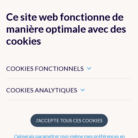
Ce site web fonctionne de
MENU
manière optimale avec des
cookies
Ces cookies sont nécessaires pour veiller au bon
Actualité
fonctionnement de ce site web.
COOKIES FONCTIONNELS
Newsletter
Ils nous permettent de mesurer l’utilisation générale de ce
site web.
COOKIES ANALYTIQUES
Articles 2024
Articles 2023
Articles 2022
J’ACCEPTE TOUS CES COOKIES
Articles 2021
J'aimerais paramétrer moi-même mes préférences en