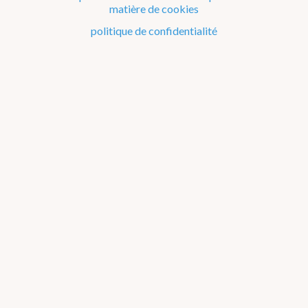
Articles 2020
matière de cookies
politique de confidentialité
Articles 2019
Articles 2018
Articles 2017
Divers
Dico Météo
FAQ
Publications
Matériel éducatif sur la météo et le climat