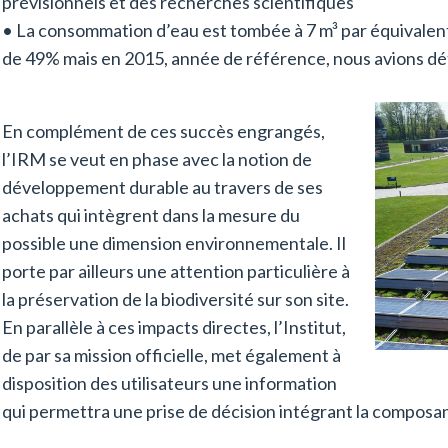
prévisionnels et des recherches scientifiques
• La consommation d’eau est tombée à 7 m³ par équivalent
de 49% mais en 2015, année de référence, nous avions dé
En complément de ces succès engrangés,
l’IRM se veut en phase avec la notion de
développement durable au travers de ses
achats qui intègrent dans la mesure du
possible une dimension environnementale. Il
porte par ailleurs une attention particulière à
la préservation de la biodiversité sur son site.
En parallèle à ces impacts directes, l’Institut,
de par sa mission officielle, met également à
disposition des utilisateurs une information
qui permettra une prise de décision intégrant la composa