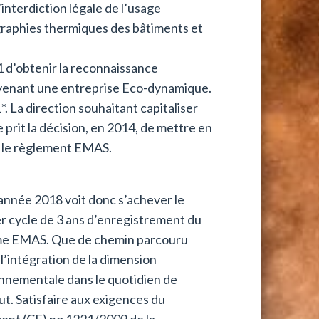
’interdiction légale de l’usage
ographies thermiques des bâtiments et
 d’obtenir la reconnaissance
evenant une entreprise Eco-dynamique.
*. La direction souhaitant capitaliser
 prit la décision, en 2014, de mettre en
 le règlement EMAS.
année 2018 voit donc s’achever le
r cycle de 3 ans d’enregistrement du
me EMAS. Que de chemin parcouru
 l’intégration de la dimension
nnementale dans le quotidien de
tut. Satisfaire aux exigences du
ent (CE) no 1221/2009 de la