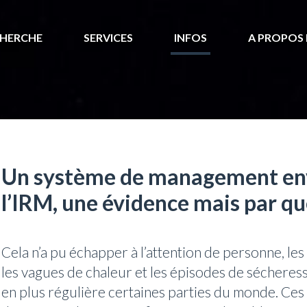
HERCHE
SERVICES
INFOS
A PROPOS 
Un système de management en
l’IRM, une évidence mais par q
Cela n’a pu échapper à l’attention de personne, le
les vagues de chaleur et les épisodes de séchere
en plus régulière certaines parties du monde. C