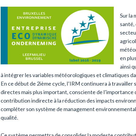
Sur la
santé, 
secteur
agricol
météor
en plu
ainsi 
à intégrer les variables météorologiques et climatiques dan
En ce début de 2ième cycle, l’IRM continuera à travaille
directes mais plus important, consciente de l’importance 
contribution indirecte à la réduction des impacts enviro
compléter son système de management environnemental 
qualité.
Ce système permettra de consolider la modeste contributi