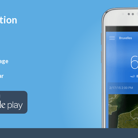
tion
rage
ar