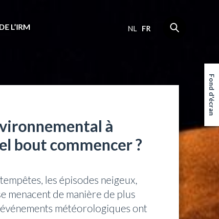
DE L’IRM
NL
FR
Fond d'écran
vironnemental à
uel bout commencer ?
s tempêtes, les épisodes neigeux,
sse menacent de manière de plus
es événements météorologiques ont