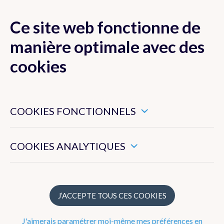
Ce site web fonctionne de
MENU
manière optimale avec des
cookies
Ces cookies sont nécessaires pour veiller au bon
Actualité
fonctionnement de ce site web.
COOKIES FONCTIONNELS
Newsletter
Ils nous permettent de mesurer l’utilisation générale de ce
site web.
COOKIES ANALYTIQUES
Articles 2024
Articles 2023
Articles 2022
J’ACCEPTE TOUS CES COOKIES
Articles 2021
J'aimerais paramétrer moi-même mes préférences en