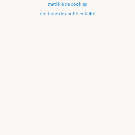
Articles 2020
matière de cookies
politique de confidentialité
Articles 2019
Articles 2018
Articles 2017
Divers
Dico Météo
FAQ
Publications
Matériel éducatif sur la météo et le climat