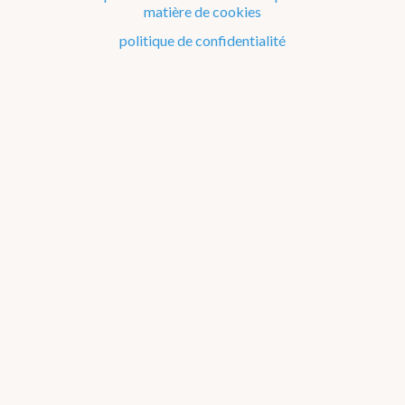
Articles 2020
matière de cookies
politique de confidentialité
Articles 2019
Articles 2018
Articles 2017
Divers
Dico Météo
FAQ
Publications
Matériel éducatif sur la météo et le climat