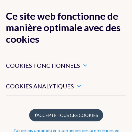
Ce site web fonctionne de
MENU
manière optimale avec des
cookies
Ces cookies sont nécessaires pour veiller au bon
Actualité
fonctionnement de ce site web.
COOKIES FONCTIONNELS
Newsletter
Ils nous permettent de mesurer l’utilisation générale de ce
site web.
COOKIES ANALYTIQUES
Articles 2024
Articles 2023
Articles 2022
J’ACCEPTE TOUS CES COOKIES
Articles 2021
J'aimerais paramétrer moi-même mes préférences en