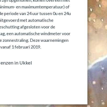
ken zijn opgenomen, komen overeen met
minimum- en maximumtemperatuur) of
e periode van 24 uur tussen 0u en 24u
 uitgevoerd met automatische
eschutting afgesloten voor de
ag, een automatische windmeter voor
de zonnestraling. Deze waarnemingen
vanaf 1 februari 2019.
enzen in Ukkel