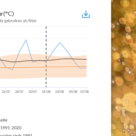
r(°C)
de gebruiken als filter
26/07
28/07
30/07
01/08
03/08
05/08
07/08
atie
d 1991-2020
aarden sinds 1991