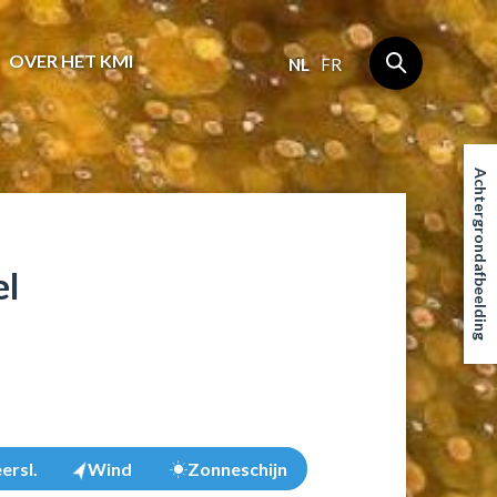
OVER HET KMI
NL
FR
Achtergrondafbeelding
el
ersl.
Wind
Zonneschijn