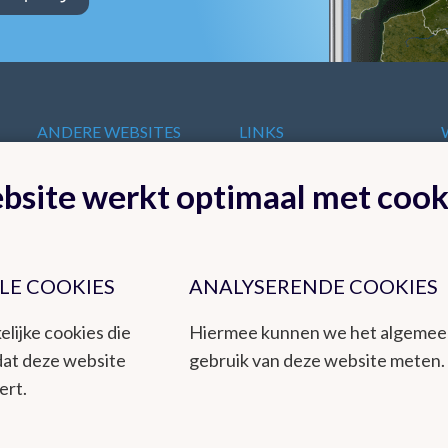
ANDERE WEBSITES
LINKS
VAN HET KMI
t
Europese
bsite werkt optimaal met cook
KMI in Dourbes
meteorologische
Radar
diensten
Ozon
Internationale
Remote Sensing
organisaties
Climate Dynamics
LE COOKIES
ANALYSERENDE COOKIES
Nationale organisaties
Hydroland
Federale
elijke cookies die
Hiermee kunnen we het algeme
Wetenschappelijke
dat deze website
gebruik van deze website meten.
Instellingen
ert.