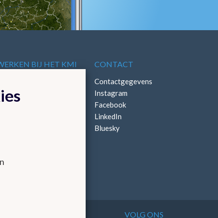
WERKEN BIJ HET KMI
CONTACT
Vacatures
Contactgegevens
ies
Stages
Instagram
Facebook
LinkedIn
Bluesky
en
VOLG ONS