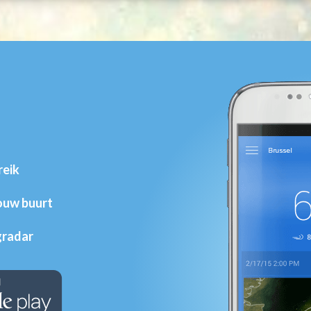
reik
jouw buurt
gradar