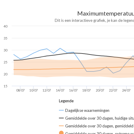
Maximumtemperatuu
Dit is een interactieve grafiek, je kan de legen
40
35
30
25
20
15
08/07
10/07
12/07
14/07
16/07
18/07
20/07
22/07
24/07
Legende
Dagelijkse waarnemingen
Gemiddelde over 30 dagen, huidige situ
Gemiddelde over 30 dagen, gemiddel
Gemiddelde over 30 dagen, extreme w