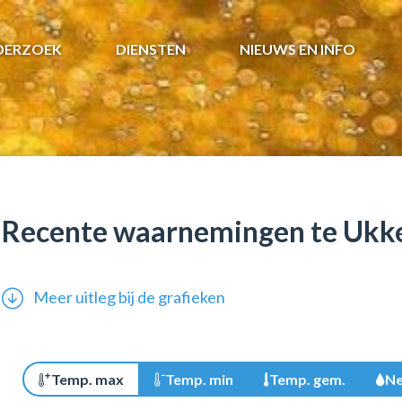
DERZOEK
DIENSTEN
NIEUWS EN INFO
Recente waarnemingen te Ukk
Meer uitleg bij de grafieken
Temp. max
Temp. min
Temp. gem.
Ne