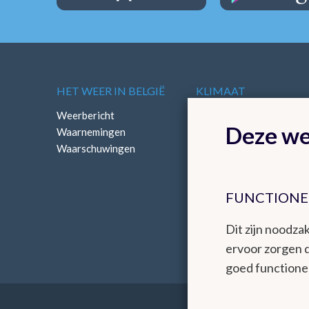
HET WEER IN BELGIË
KLIMAAT
Weerbericht
Klimatologisch overzich
Deze we
Waarnemingen
Klimatologische kaarten
Waarschuwingen
FUNCTIONE
Dit zijn noodzak
ervoor zorgen 
goed functione