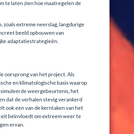
m te laten zien hoe maatregelen de
n, zoals extreme neerslag, langdurige
concreet beeld opbouwen van
ke adaptatiestrategieën.
de oorsprong van het project. Als
sche en klimatologische basis waarop
gesimuleerde weergebeurtenis, het
n dat de verhalen stevig verankerd
lt ook een van de kerntaken van het
teit beïnvloedt om extreem weer te
gen ervan.