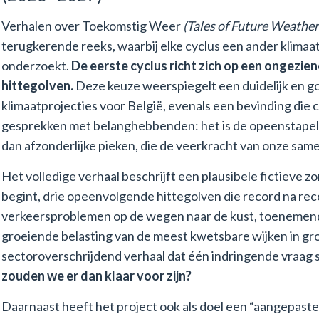
Verhalen over Toekomstig Weer
(Tales of Future Weather
terugkerende reeks, waarbij elke cyclus een ander klimaa
onderzoekt.
De eerste cyclus richt zich op een ongezi
hittegolven.
Deze keuze weerspiegelt een duidelijk en g
klimaatprojecties voor België, evenals een bevinding die
gesprekken met belanghebbenden: het is de opeenstapeli
dan afzonderlijke pieken, die de veerkracht van onze samen
Het volledige verhaal beschrijft een plausibele fictieve z
begint, drie opeenvolgende hittegolven die record na reco
verkeersproblemen op de wegen naar de kust, toenemend
groeiende belasting van de meest kwetsbare wijken in gr
sectoroverschrijdend verhaal dat één indringende vraag s
zouden we er dan klaar voor zijn?
Daarnaast heeft het project ook als doel een “aangepaste”