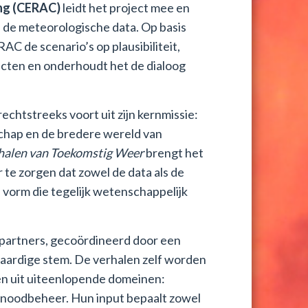
ng (CERAC)
leidt het project mee en
n de meteorologische data. Op basis
AC de scenario’s op plausibiliteit,
ecten en onderhoudt het de dialoog
rechtstreeks voort uit zijn kernmissie:
chap en de bredere wereld van
halen van Toekomstig Weer
brengt het
te zorgen dat zowel de data als de
 vorm die tegelijk wetenschappelijk
 partners, gecoördineerd door een
aardige stem. De verhalen zelf worden
n uit uiteenlopende domeinen:
 noodbeheer. Hun input bepaalt zowel