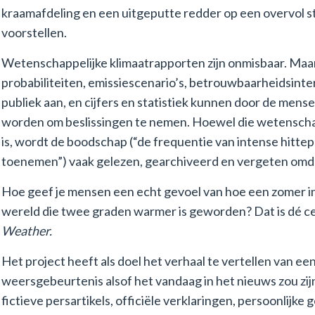
kraamafdeling en een uitgeputte redder op een overvol s
voorstellen.
Wetenschappelijke klimaatrapporten zijn onmisbaar. Maa
probabiliteiten, emissiescenario’s, betrouwbaarheidsinte
publiek aan, en cijfers en statistiek kunnen door de mense
worden om beslissingen te nemen. Hoewel die wetenscha
is, wordt de boodschap (“de frequentie van intense hitte
toenemen”) vaak gelezen, gearchiveerd en vergeten omdat
Hoe geef je mensen een echt gevoel van hoe een zomer in
wereld die twee graden warmer is geworden? Dat is dé c
Weather.
Het project heeft als doel het verhaal te vertellen van ee
weersgebeurtenis alsof het vandaag in het nieuws zou zi
fictieve persartikels, officiële verklaringen, persoonlijke