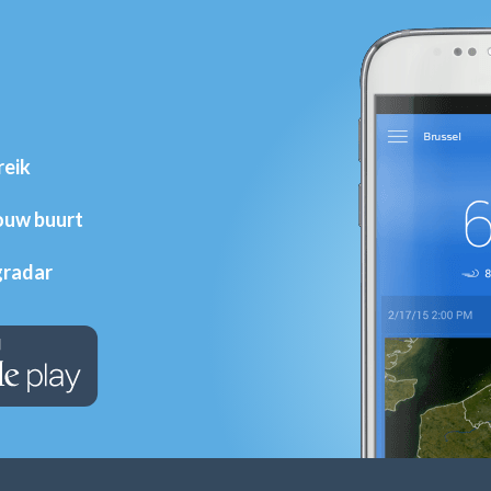
reik
jouw buurt
gradar