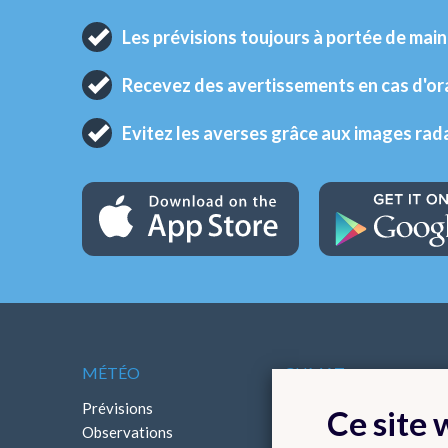
Les prévisions toujours à portée de main
Recevez des avertissements en cas d'o
Evitez les averses grâce aux images rad
MÉTÉO
CLIMAT
Prévisions
Cartes climatologiques
Ce site
Observations
Bilans climatologiques