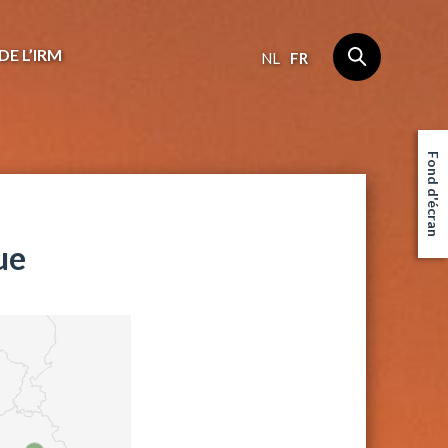
DE L’IRM
NL
FR
Fond d'écran
ue