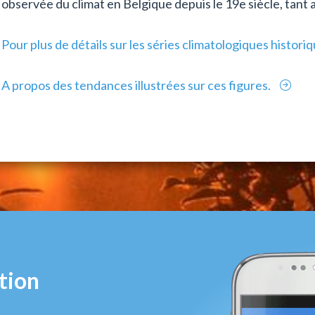
observée du climat en Belgique depuis le 19e siècle, tant 
Pour plus de détails sur les séries climatologiques histori
A propos des tendances illustrées sur ces figures.
tion