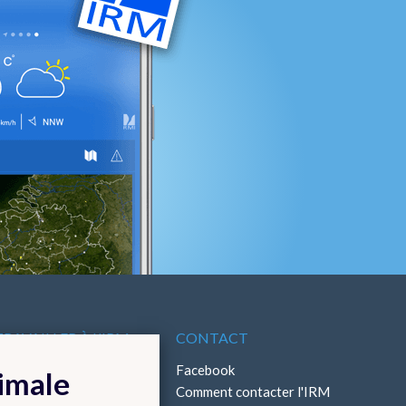
TRAVAILLER À L'IRM
CONTACT
ffres d'emploi
Facebook
timale
Stages
Comment contacter l'IRM