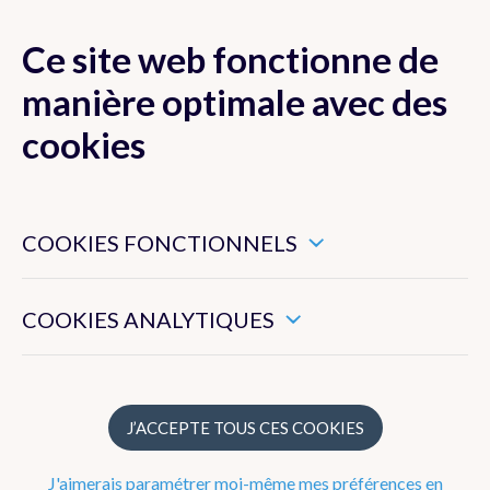
Ce site web fonctionne de
MENU
manière optimale avec des
cookies
Ces cookies sont nécessaires pour veiller au bon
Actualité
fonctionnement de ce site web.
COOKIES FONCTIONNELS
Newsletter
Ils nous permettent de mesurer l’utilisation générale de ce
site web.
COOKIES ANALYTIQUES
Dico Météo
FAQ
J’ACCEPTE TOUS CES COOKIES
Publications
J'aimerais paramétrer moi-même mes préférences en