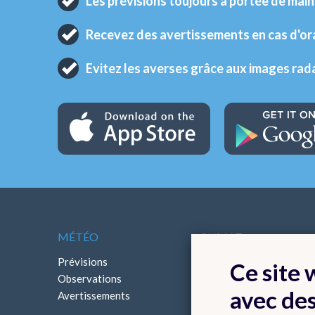
Les prévisions toujours à portée de main
Recevez des avertissements en cas d'o
Evitez les averses grâce aux images rad
MÉTÉO
CLIMAT
Prévisions
Cartes climatologiques
Ce site
Observations
Bilans climatologiques
avec de
Avertissements