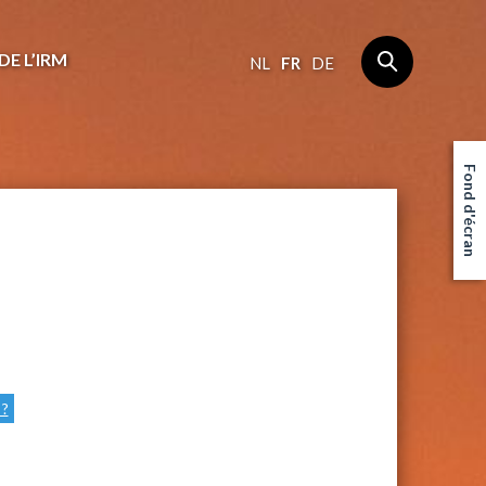
DE L’IRM
NL
FR
DE
Fond d'écran
 ?