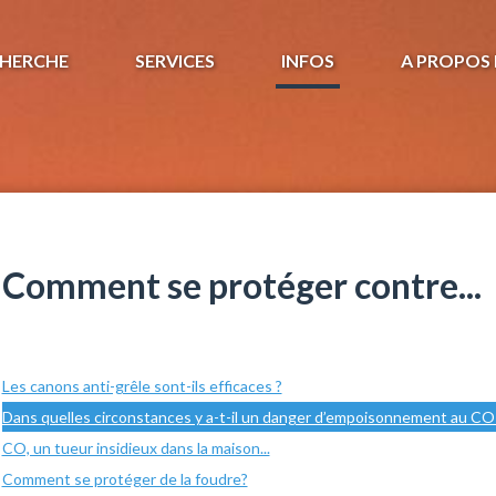
HERCHE
SERVICES
INFOS
A PROPOS 
Comment se protéger contre...
Les canons anti-grêle sont-ils efficaces ?
Dans quelles circonstances y a-t-il un danger d’empoisonnement au CO
CO, un tueur insidieux dans la maison...
Comment se protéger de la foudre?