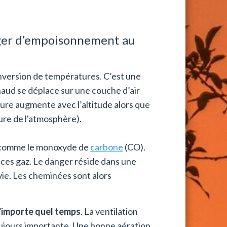
anger d’empoisonnement au
inversion de températures. C’est une
haud se déplace sur une couche d’air
ture augmente avec l’altitude alors que
ure de l'atmosphère).
z comme le monoxyde de
carbone
(CO).
r ces gaz. Le danger réside dans une
vie. Les cheminées sont alors
'importe quel temps
. La ventilation
oujours importante. Une bonne aération