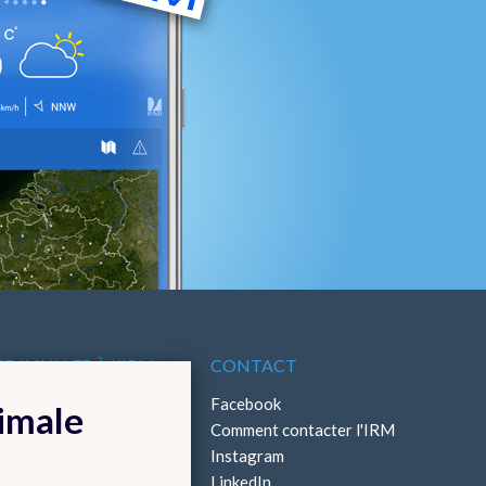
TRAVAILLER À L'IRM
CONTACT
ffres d'emploi
Facebook
timale
Stages
Comment contacter l'IRM
Instagram
LinkedIn