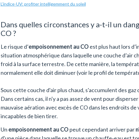
L’indice-UV: profiter intelligemment du soleil
Dans quelles circonstances y a-t-il un d
CO ?
Le risque d’
empoisonnement au CO
est plus haut lors d’
situation atmosphérique dans laquelle une couche d’air c
froid à la surface terrestre. De cette manière, la tempéra
normalement elle doit diminuer (voir le profil de températ
Sous cette couche d'air plus chaud, s'accumulent des ga
Dans certains cas, il n'y a pas assez de vent pour disperse
mauvaise aération avec excès de CO dans les endroits de 
incapables de bien tirer.
Un
empoisonnement au CO
peut cependant arriver par
n
d'une pièce dans laquelle se trouve un chauffe-eau est t