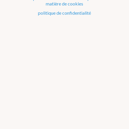
Le temps en Belgique
matière de cookies
Comment se protéger contre...
politique de confidentialité
Phénomènes météorologiques
Phénomènes particuliers
Produits et services
Je cherche des informations sur...
Mesures et unités de mesure
Questions à propos de l'IRM
Publications
Matériel éducatif sur la météo et le climat