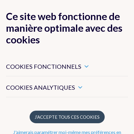
Ce site web fonctionne de
MENU
manière optimale avec des
cookies
Ces cookies sont nécessaires pour veiller au bon
Actualité
fonctionnement de ce site web.
COOKIES FONCTIONNELS
Newsletter
Ils nous permettent de mesurer l’utilisation générale de ce
site web.
COOKIES ANALYTIQUES
Dico Météo
FAQ
J’ACCEPTE TOUS CES COOKIES
Radar
J'aimerais paramétrer moi-même mes préférences en