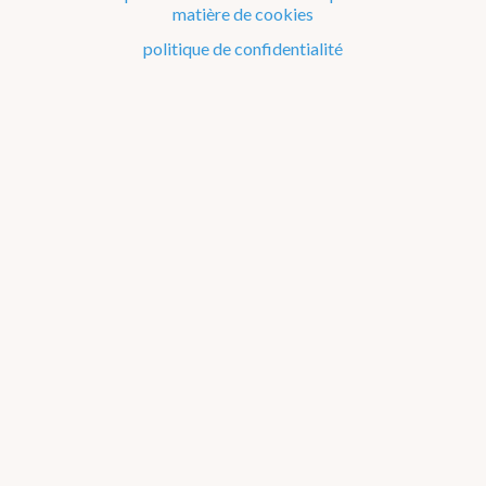
Le temps en Belgique
matière de cookies
Comment se protéger contre...
politique de confidentialité
Phénomènes météorologiques
Phénomènes particuliers
Produits et services
Je cherche des informations sur...
Mesures et unités de mesure
Questions à propos de l'IRM
Publications
Matériel éducatif sur la météo et le climat