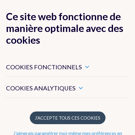
Ce site web fonctionne de
MENU
manière optimale avec des
cookies
Ces cookies sont nécessaires pour veiller au bon
Actualité
fonctionnement de ce site web.
COOKIES FONCTIONNELS
Newsletter
Ils nous permettent de mesurer l’utilisation générale de ce
site web.
COOKIES ANALYTIQUES
Dico Météo
FAQ
J’ACCEPTE TOUS CES COOKIES
Radar
J'aimerais paramétrer moi-même mes préférences en