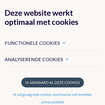
Deze website werkt
MENU
optimaal met cookies
Dit zijn noodzakelijke cookies die ervoor zorgen dat deze
website goed functioneert.
FUNCTIONELE COOKIES
Klimaat van België
Hiermee kunnen we het algemeen gebruik van deze website
meten.
ANALYSERENDE COOKIES
Recente waarnemingen te Ukkel
Klimatologisch overzicht
Klimatologische kaarten
IK AANVAARD AL DEZE COOKIES
Klimaatnormalen te Ukkel
Ik wil graag mijn cookie-voorkeuren zelf instellen
Klimaatatlas
privacybeleid
Klimaat in uw gemeente